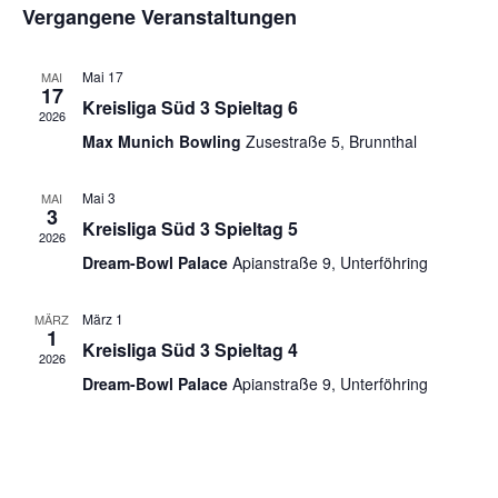
Suche
Vergangene Veranstaltungen
wählen.
Nav
und
Mai 17
MAI
Ansich
17
Kreisliga Süd 3 Spieltag 6
2026
Naviga
Max Munich Bowling
Zusestraße 5, Brunnthal
Mai 3
MAI
3
Kreisliga Süd 3 Spieltag 5
2026
Dream-Bowl Palace
Apianstraße 9, Unterföhring
März 1
MÄRZ
1
Kreisliga Süd 3 Spieltag 4
2026
Dream-Bowl Palace
Apianstraße 9, Unterföhring