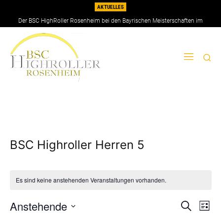
AKTUELLES
Der BSC HighRoller Rosenheim bei den Bayrischen Meisterschaften im
Doppel 2026
BSC Highroller Herren 5
Es sind keine anstehenden Veranstaltungen vorhanden.
Anstehende
Ver
Verans
Suche
Liste
Ans
Datum