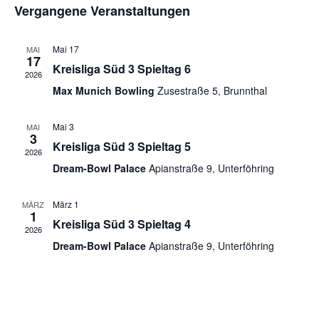
Suche
Vergangene Veranstaltungen
wählen.
Nav
und
Mai 17
MAI
Ansich
17
Kreisliga Süd 3 Spieltag 6
2026
Naviga
Max Munich Bowling
Zusestraße 5, Brunnthal
Mai 3
MAI
3
Kreisliga Süd 3 Spieltag 5
2026
Dream-Bowl Palace
Apianstraße 9, Unterföhring
März 1
MÄRZ
1
Kreisliga Süd 3 Spieltag 4
2026
Dream-Bowl Palace
Apianstraße 9, Unterföhring