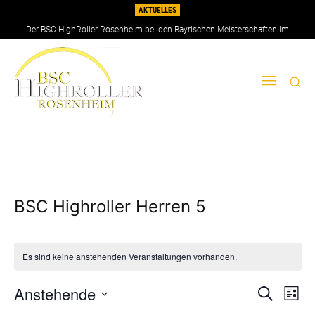
AKTUELLES
Der BSC HighRoller Rosenheim bei den Bayrischen Meisterschaften im
Doppel 2026
BSC Highroller Herren 5
Es sind keine anstehenden Veranstaltungen vorhanden.
Anstehende
Ver
Verans
Suche
Liste
Ans
Datum